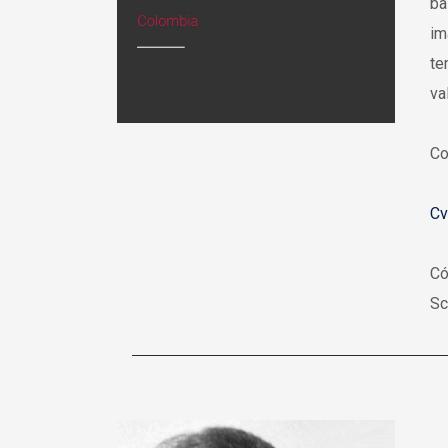
ba
im
te
va
Co
Cv
Có
Sc