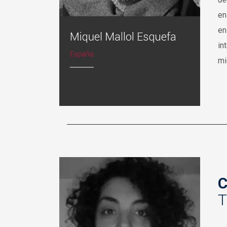
en
en
in
mi
C
T