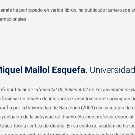
emás ha participado en varios libros, ha publicado numerosos ar
ternacionales.
iquel Mallol Esquefa.
Universidad
ofesor titular de la ‘
Facultat de Belles Arts’
de la ‘
Universitat de B
ofesional de diseño de interiores e industrial desde principios d
losofía por la Universidad de Barcelona (2001) con una tesis de 
oyectuales de la actividad de diseño. Ha sido profesor especiali
tética, teoría i crítica de diseño. En su contexto académico ha si
 antropología crítica del proyecto y metodología crítica del diseñ