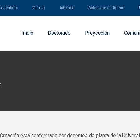
 a Ucaldas
Correo
Intranet
Seleccionar Idioma:
Inicio
Doctorado
Proyección
Comuni
ón
 Creación está conformado por docentes de planta de la Univers