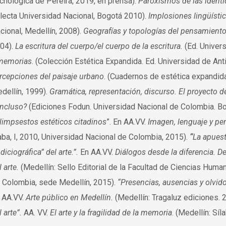
cnológica de Pereira, 2019, en prensa).
Paroxismos de las ident
lecta Universidad Nacional, Bogotá 2010).
Implosiones lingüísti
cional, Medellín, 2008).
Geografías y topologías del pensamient
04).
La escritura del cuerpo/el cuerpo de la escritura.
(Ed. Univers
memorias
. (Colección Estética Expandida. Ed. Universidad de Ant
rcepciones del paisaje urbano
. (Cuadernos de estética expandid
dellín, 1999).
Gramática, representación, discurso.
El proyecto d
ncluso?
(Ediciones Fodun. Universidad Nacional de Colombia. Bog
limpsestos estéticos citadinos
”. En AA.VV.
Imagen, lenguaje y p
aba, I, 2010, Universidad Nacional de Colombia, 2015).
“
La apuesta
ndiciográfica” del arte.”.
En AA.VV.
Diálogos desde la diferencia. D
l arte.
(Medellín: Sello Editorial de la Facultad de Ciencias Hum
 Colombia, sede Medellín, 2015).
“Presencias, ausencias y olvid
 AA.VV.
Arte público en Medellín.
(Medellín: Tragaluz ediciones. 
 arte”.
AA. VV.
El arte y la fragilidad de la memoria
. (Medellín: Síl