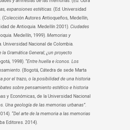
idades y amnesias de las memorias
. (Ed. Obra
cas, expansiones estéticas
. (Ed. Universidad
o
. (Colección Autores Antioqueños, Medellín,
idad de Antioquia. Medellín 2001).
Ciudades
ioquia. Medellín, 1999).
Memorias y
a. Universidad Nacional de Colombia.
e la Gramática General; ¿un proyecto
otá, 1998). “
Entre huella e íconos. Los
ensamiento
. (Bogotá, Cátedra de sede Marta
 por el trazo, o la posibilidad de una historia
ebates sobre pensamiento estético e historia
anas y Económicas, de la Universidad Nacional
os. Una geología de las memorias urbanas”.
2014).
“
Del arte de la memoria a las memorias
aba Editores. 2014).