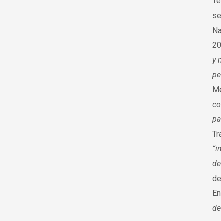
Te
se
Na
20
y 
pe
Me
co
pa
Tr
“i
de
de
En
del