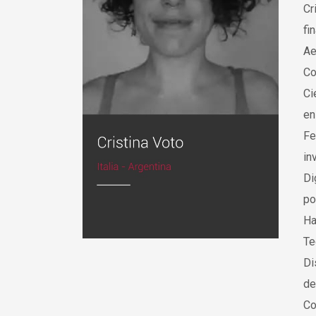
Cr
fi
Ae
Co
Ci
en
Fe
in
Di
po
Ha
Te
Di
de
Co