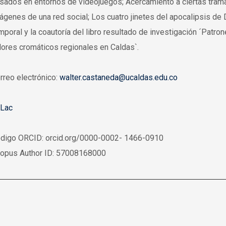
sados en entornos de videojuegos; Acercamiento a ciertas tram
ágenes de una red social; Los cuatro jinetes del apocalipsis de 
mporal y la coautoría del libro
resultado de investigación ´Patrone
lores cromáticos regionales en Caldas`.
rreo electrónico:
walter.castaneda@ucaldas.edu.co
Lac
digo ORCID: orcid.org/0000-0002- 1466-0910
opus Author ID: 57008168000