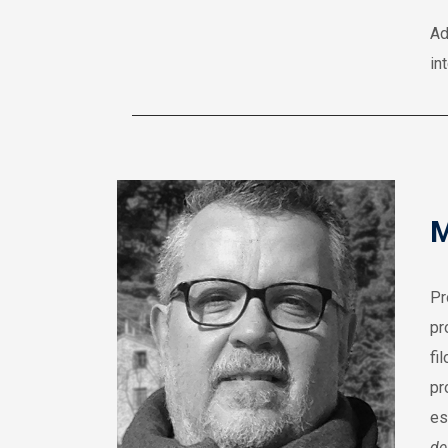
Ad
in
M
Pr
pr
fi
pr
es
de