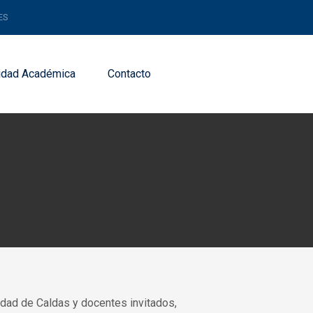
ES
dad Académica
Contacto
idad de Caldas y docentes invitados,