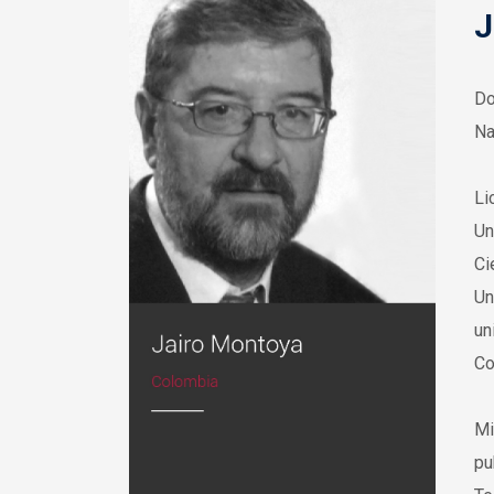
J
Do
Na
Li
Un
Ci
Un
un
Co
Mi
pu