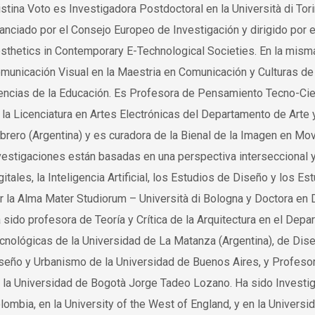
istina Voto es Investigadora Postdoctoral en la Università di Tor
nanciado por el Consejo Europeo de Investigación y dirigido p
sthetics in Contemporary E-Technological Societies. En la mism
municación Visual en la Maestria en Comunicación y Culturas de
encias de la Educación. Es Profesora de Pensamiento Tecno-Cien
 la Licenciatura en Artes Electrónicas del Departamento de Arte 
brero (Argentina) y es curadora de la Bienal de la Imagen en Mo
vestigaciones están basadas en una perspectiva interseccional y 
gitales, la Inteligencia Artificial, los Estudios de Diseño y los 
r la Alma Mater Studiorum – Università di Bologna y Doctora en 
 sido profesora de Teoría y Crítica de la Arquitectura en el Dep
cnológicas de la Universidad de La Matanza (Argentina), de Diseñ
seño y Urbanismo de la Universidad de Buenos Aires, y Profesora
 la Universidad de Bogotà Jorge Tadeo Lozano. Ha sido Investiga
lombia, en la University of the West of England, y en la Univer