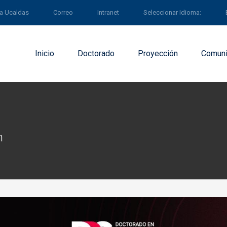
 a Ucaldas
Correo
Intranet
Seleccionar Idioma:
Inicio
Doctorado
Proyección
Comuni
ón