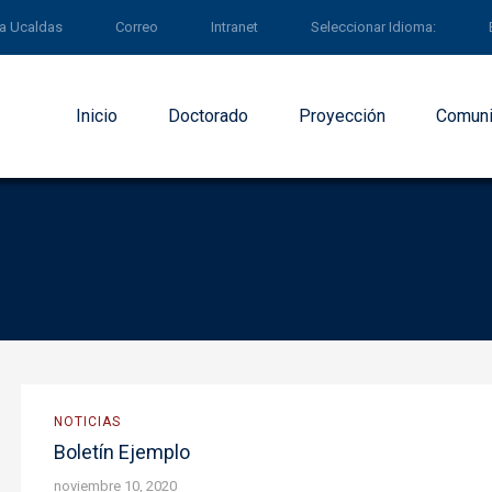
 a Ucaldas
Correo
Intranet
Seleccionar Idioma:
Inicio
Doctorado
Proyección
Comuni
NOTICIAS
Boletín Ejemplo
noviembre 10, 2020